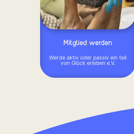
Mitglied werden
Werde aktiv oder passiv ein teil
von Glück erleben e.V.