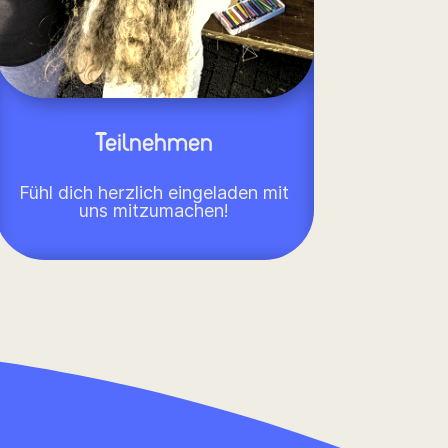
Teilnehmen
Fühl dich herzlich eingeladen mit
uns mitzumachen!