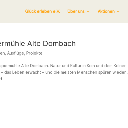
Glück erleben e.V.
Über uns
Aktionen
iermühle Alte Dombach
nen
,
Ausflüge
,
Projekte
apiermühle Alte Dombach. Natur und Kultur in Köln und dem Kölner
 – das Leben erwacht – und die meisten Menschen spüren wieder 
...