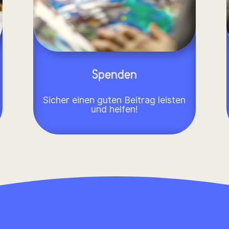
Spenden
Sicher einen guten Beitrag leisten
und helfen!