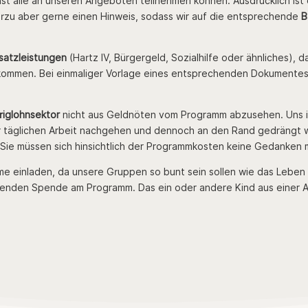
st alle an unseren Angeboten teilnehmen können. Ausdrücklich ist
rzu aber gerne einen Hinweis, sodass wir auf die entsprechende
B
satzleistungen
(Hartz IV, Bürgergeld, Sozialhilfe oder ähnliches), 
ommen. Bei einmaliger Vorlage eines entsprechenden Dokumentes ü
riglohnsektor
nicht aus Geldnöten vom Programm abzusehen. Uns is
er täglichen Arbeit nachgehen und dennoch an den Rand gedrängt w
Sie müssen sich hinsichtlich der Programmkosten keine Gedanken
e einladen, da unsere Gruppen so bunt sein sollen wie das Leben s
chenden Spende am Programm. Das ein oder andere Kind aus einer A