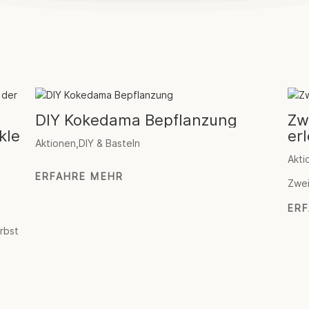
DIY Kokedama Bepflanzung
Zw
kle
er
Aktionen
,
DIY & Basteln
Akti
ERFAHRE MEHR
Zwei
ER
rbst