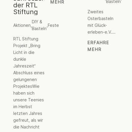
Basteln
MEHR
der RTL
Stiftung
Zweites
Osterbasteln
DIY &
Aktionen
,
,
Feste
mit Glück-
Basteln
erleben-e.V....
RTL Stiftung
ERFAHRE
Projekt „Bring
MEHR
Licht in die
dunkle
Jahreszeit“
Abschluss eines
gelungenen
ProjektesWie
haben sich
unsere Teenies
im Herbst
letzten Jahres
gefreut, als wir
die Nachricht