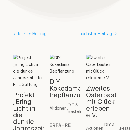
←
letzter Beitrag
nächster Beitrag
→
DIY
Kokedama
Zweites
Projekt
Bepflanzung
Osterbasteln
„Bring
mit Glück
DIY &
Licht in
erleben
Aktionen
,
Basteln
die
e.V.
dunkle
DIY &
ERFAHRE
Jahreszeit“
Aktionen
,
,
Fest