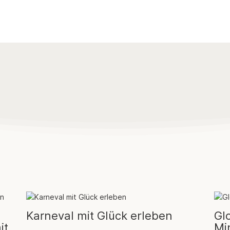
Karneval mit Glück erleben
Gl
it
Mi