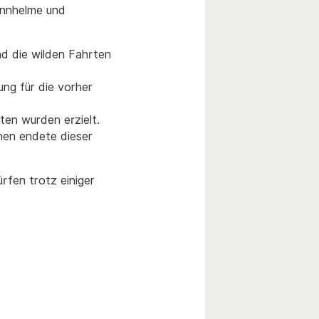
Rennhelme und
nd die wilden Fahrten
ng für die vorher
en wurden erzielt.
nen endete dieser
rfen trotz einiger