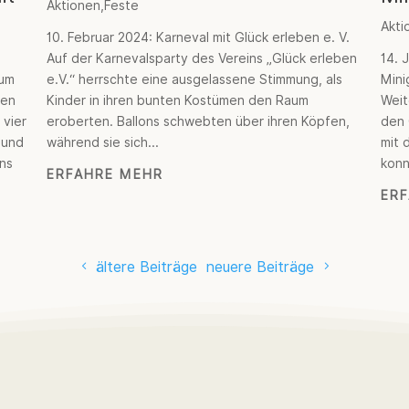
Aktionen
,
Feste
Akti
10. Februar 2024: Karneval mit Glück erleben e. V.
Auf der Karnevalsparty des Vereins „Glück erleben
14. 
zum
e.V.“ herrschte eine ausgelassene Stimmung, als
Mini
den
Kinder in ihren bunten Kostümen den Raum
Weit
 vier
eroberten. Ballons schwebten über ihren Köpfen,
den 
 und
während sie sich...
mit 
ns
konn
ERFAHRE MEHR
ER
ältere Beiträge
neuere Beiträge