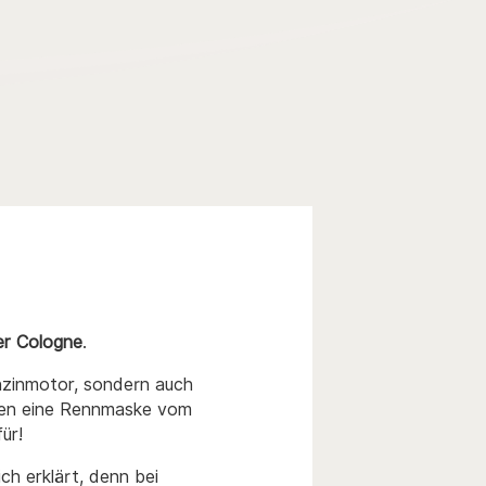
er Cologne
.
enzinmotor, sondern auch
nnen eine Rennmaske vom
ür!
h erklärt, denn bei